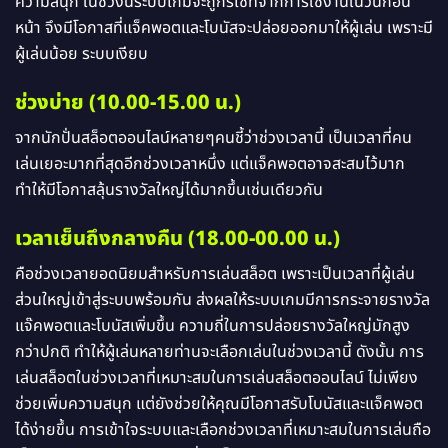
ความสนุก ในช่วงนี้ระบบเกมจะถูกรีเซทจากการใช้งานในวันก่อน
หน้า จึงมีโอกาสที่แจ็คพอตและโบนัสจะปล่อยออกมาให้ผู้เล่น เพราะมี
ผู้เล่นน้อย ระบบเงียบ
ช่วงบ่าย (10.00-15.00 น.)
จากนักปั่นสล็อตออนไลน์หลายๆคนชี้ว่าช่วงเวลานี้ เป็นเวลาที่คน
เล่นเยอะมากที่สุดอีกช่วงเวลาหนึ่ง แต่แจ็คพอตอาจสะสมไว้มาก
ทำให้มีโอกาสลุ้นรางวัลใหญ่ได้มากขึ้นเช่นเดียวกัน
เวลาเย็นถึงกลางคืน (18.00-00.00 น.)
คือช่วงเวลายอดนิยมสำหรับการเล่นสล็อต เพราะเป็นเวลาที่ผู้เล่น
ส่วนใหญ่เข้าสู่ระบบพร้อมกัน ส่งผลให้ระบบเกมมีการกระจายรางวัล
แจ๊คพอตและโบนัสเพิ่มขึ้น ความถี่ในการปล่อยรางวัลใหญ่มักสูง
กว่าปกติ ทำให้ผู้เล่นหลายท่านจะเลือกเล่นในช่วงเวลานี้ ดังนั้น การ
เล่นสล็อตในช่วงเวลาที่เหมาะสมในการเล่นสล็อตออนไลน์ ไม่เพียง
ช่วยเพิ่มความสนุก แต่ยังช่วยให้คุณมีโอกาสรับโบนัสและแจ็คพอต
ได้ง่ายขึ้น การเข้าใจระบบและเลือกช่วงเวลาที่เหมาะสมในการเล่นถือ