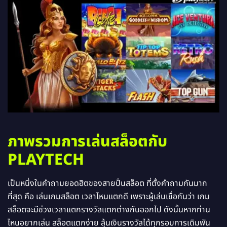
ภาพรวมการเล่นสล็อตกับ
PLAYTECH
เป็นหนึ่งในคำถามยอดฮิตของสายปั่นสล็อต ที่ตั้งคำถามกันมาก
ที่สุด คือ เล่นเกมสล็อต เวลาไหนแตกดี เพราะผู้เล่นเชื่อกันว่า เกม
สล็อตจะมีช่วงเวลาแตกรางวัลแตกต่างกันออกไป ดังนั้นหากท่าน
ไหนอยากเล่น สล็อตแตกง่าย ลุ้นเงินรางวัลได้ทุกรอบการเดิมพัน