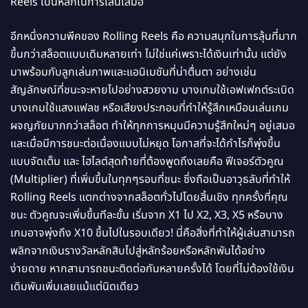
Reels เป็นหลักในการเล่นเสมอ
อีกหนึ่งความพีคของ Rolling Reels คือ ความสนุกในการลุ้นที่มาก
ขึ้นกว่าสล็อตแบบเดิมหลายเท่า ไม่ใช่แค่เพราะได้เงินเท่านั้น แต่ยัง
มาพร้อมกับลูกเล่นภาพและแอนิเมชันที่น่าตื่นตา อย่างเช่น
สัญลักษณ์ที่ชนะจะหายไปอย่างสวยงาม บางเกมใช้เอฟเฟกต์ระเบิด
บางเกมใช้แสงแฟลช หรือเสียงประกอบที่ทำให้รู้สึกเหมือนเล่นเกม
ผจญภัยมากกว่าสล็อต ทำให้ทุกการหมุนมีความรู้สึกใหม่ๆ อยู่เสมอ
และเมื่อมีการชนะต่อเนื่องแบบไม่หยุด โอกาสที่จะได้กำไรก็พุ่งขึ้น
แบบจัดเต็ม และ ไฮไลต์สุดท้ายที่ต้องพูดถึงเลยคือ ฟีเจอร์ตัวคูณ
(Multiplier) ที่เพิ่มขึ้นในทุกๆรอบที่ชนะ ซึ่งถือเป็นอาวุธลับที่ทำให้
Rolling Reels แตกต่างจากสล็อตทั่วไปโดยสิ้นเชิง ทุกครั้งที่คุณ
ชนะ ตัวคูณจะเพิ่มขึ้นทีละขั้น เริ่มจาก X1 ไป X2, X3, X5 หรือบาง
เกมอาจพุ่งถึง X10 ขึ้นไปในรอบเดียว! นี่คือสิ่งที่ทำให้ผู้เล่นสามารถ
พลิกจากเงินรางวัลหลักสิบไปสู่หลักร้อยหรือหลักพันได้อย่าง
ง่ายดาย หากสามารถชนะติดต่อกันหลายครั้งได้ โดยที่ไม่ต้องใช้เงิน
เดิมพันเพิ่มเลยแม้แต่นิดเดียว