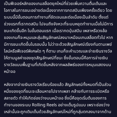
เป็นฟีเจอร์หลักของเกมสล็อตยุคใหม่ที่ช่วยเพิ่มความตื่นเต้นและ
โอกาสในการชนะอย่างต่อเนื่องจากการกดสปินเพียงครั้งเดียว โดย
ระบบนี้มีขั้นตอนการทำงานที่ชัดเจนและต่อเนื่องเป็นลำดับ ตั้งแต่
ช่วงแรกที่เรากดสปิน ไปจนถึงจังหวะที่ระบบหยุดทำงานเมื่อไม่มีการ
ชนะเกิดขึ้นอีก ในขั้นตอนแรก เมื่อเรากดปุ่มสปิน เพลาหรือวงล้อ
ของเกมก็จะหมุนและสุ่มสัญลักษณ์ลงมาเหมือนเกมสล็อตทั่วไป หาก
มีการชนะเกิดขึ้นในรอบนั้น ไม่ว่าจะด้วยสัญลักษณ์เรียงกันตามเพย์
ไลน์หรือฟีเจอร์พิเศษใด ๆ ก็ตาม เกมก็จะคำนวณและจ่ายเงินรางวัล
ให้ตามมูลค่าของชุดสัญลักษณ์ที่ชนะ ซึ่งขั้นตอนนี้คือการจ่ายเงิน
รางวัลแบบพื้นฐานที่เกิดขึ้นหลังจากผลลัพธ์ของการหมุนแสดงบน
หน้าจอ
หลังจากจ่ายเงินรางวัลเรียบร้อยแล้ว สัญลักษณ์ทั้งหมดที่เป็นส่วน
หนึ่งของชุดที่ชนะจะเลือนหายไปจากเพลา คล้ายกับการระเบิดหรือ
สลายตัว ทำให้เกิดช่องว่างบนหน้าจอ ซึ่งนี่คือจุดเริ่มต้นของการ
ทำงานของระบบ Rolling Reels อย่างเต็มรูปแบบ เพราะช่องว่าง
เหล่านั้นจะถูกเติมเต็มด้วยสัญลักษณ์ใหม่ที่ถูกสุ่มตกลงมาจากด้าน