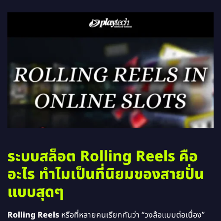
ระบบสล็อต Rolling Reels คือ
อะไร ทำไมเป็นที่นิยมของสายปั่น
แบบสุดๆ
Rolling Reels
หรือที่หลายคนเรียกกันว่า “วงล้อแบบต่อเนื่อง”