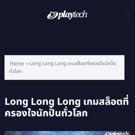
Home
»
Long Long Long เกมสล็อตที่ครองใจนักปั่น
ทั่วโลก
Long Long Long เกมสล็อตที่
ครองใจนักปั่นทั่วโลก