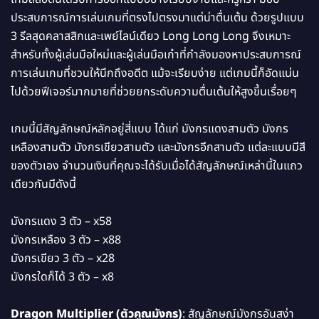
ประสบการณ์การเล่นเกมที่ตรงไปตรงมาแต่น่าตื่นเต้น ด้วยรูปแบบ
3 รีลสุดคลาสสิกและเพย์ไลน์เดียว Long Long Long จึงเหมาะ
สำหรับทั้งผู้เล่นมือใหม่และผู้เล่นมือเก๋าที่กำลังมองหาประสบการณ์
การเล่นเกมที่ชวนให้นึกถึงอดีต แม้จะเรียบง่าย แต่เกมนี้ก็อัดแน่น
ไปด้วยฟีเจอร์มากมายที่ช่วยยกระดับความตื่นเต้นให้สูงขึ้นเรื่อยๆ
เกมนี้มีสัญลักษณ์หลักอยู่สี่แบบ ได้แก่ มังกรแดงสามตัว มังกร
เหลืองสามตัว มังกรเขียวสามตัว และมังกรอีกสามตัว แต่ละแบบมีสี
ของตัวเอง จำนวนเงินที่คุณจะได้รับเมื่อได้สัญลักษณ์เหล่านี้ในแถว
เดียวกันมีดังนี้
มังกรแดง 3 ตัว – x58
มังกรเหลือง 3 ตัว – x88
มังกรเขียว 3 ตัว – x28
มังกรใดก็ได้ 3 ตัว – x8
Dragon Multiplier (ตัวคูณมังกร)
: สัญลักษณ์มังกรอันสง่า