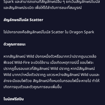
Spark และสามารถแทนที่สัญลักษณ์อื่น ๆ ยกเว้นสัญลักษณ์โบนัส
และสัญลักษณ์ระเบิด เพื่อให้ได้ลำดับการชนะที่สมบูรณ์
สัญลักษณ์โบนัส Scatter
ไข่มังกรทองคือสัญลักษณ์โบนัส Scatter ใน Dragon Spark
ตัวคูณการชนะ
หากสัญลักษณ์ Wild มังกรหนึ่งตัวหรือมากกว่าปรากฏบนวงล้อ
ฟีเจอร์ Wild-Fire จะเปิดใช้งาน เมื่อเกิดเหตุการณ์นี้ ขอบไฟจะ
ปรากฏขึ้นรอบแถวที่สัญลักษณ์ Wild ปรากฏ หากมีสัญลักษณ์
Wild มากกว่าหนึ่งตัวปรากฏ แถวระหว่างสัญลักษณ์ Wild บนและ
ล่างจะมีขอบไฟด้วย สัญลักษณ์ทั้งหมดในกรอบไฟนี้จะหายไป ทำให้
เกิดการยุบตัวและตัวคูณการชนะเพิ่มขึ้น
โบนัสฟรีสปิน