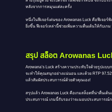
สายรุ้งอยู่ด้วย จะเปิดใช้งานฟีเจอร์รีสปิน ซึ่งรั
หลังจากการหมุนแต่ละครั้ง
หนึ่งในฟีเจอร์เด่นของ Arowanas Luck คือฟีเจอร์พิ
ยิ่งขึ้น ฟีเจอร์เหล่านี้ช่วยเพิ่มความตื่นเต้นให้กับเ
สรุป สล็อต Arowanas Luck 
Arowana’s Luck สร้างความประทับใจด้วยรูปแบบการทำ
จะทำให้คุณสนุกอย่างแน่นอน และด้วย RTP 97.52% 
แล้วสัมผัสประสบการณ์ด้วยตัวคุณเอง!
สรุปแล้ว Arowanas Luck คือเกมสล็อตที่น่าตื่นเต้นแ
ประสบการณ์ เกมนี้รับรองว่าจะมอบประสบการณ์การเ