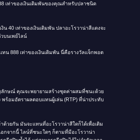
 888 เท่าของเงินเดิมพันของคุณสำหรับปลาชนิด
ยเงิน 40 เท่าของเงินเดิมพัน ปลาอะโรวาน่าสีแดงจะ
ัวบนเพย์ไลน์
แทน 888 เท่าของเงินเดิมพัน นี่คือรางวัลแจ็กพอต
ลักษณ์ คุณจะพยายามสร้างชุดค่าผสมที่ชนะด้วย
พร้อมอัตราผลตอบแทนผู้เล่น (RTP) ที่น่าประทับ
ยกัน มันจะแทนที่อะโรวาน่าสีใดก็ได้เพื่อเติม
นอกจากนี้ ไลน์ที่ชนะใดๆ ก็ตามที่มีอะโรวาน่า