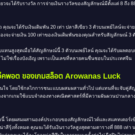
ยวจะได้รับรางวัล การจ่ายเงินรางวัลของสัญลักษณ์มีตั้งแต่ 8 ถึง
คุณจะได้รับเงินเดิมพัน 20 เท่า ปลาสีเขียว 3 ตัวบนเพย์ไลน์จะจ่า
ลืองจะจ่ายเงิน 100 เท่าของเงินเดิมพันของคุณสำหรับสัญลักษณ์ 3 ต
บแทนสูงสุดเมื่อได้สัญลักษณ์นี้ 3 ตัวบนเพย์ไลน์ คุณจะได้รับผลตอบ
 ไม่ใช่เรื่องบังเอิญ เพราะเป็นเลขที่หลายคนชื่นชอบในประเทศจีน
ัสแจ็คพอต ของเกมสล็อต Arowanas Luck
นใจ โดยใช้กลไกการชนะแบบผสมผสานทั่วไป แต่แทนที่จะจับคู่สัญ
นื่องจากเกมใช้แบบจำลองทางคณิตศาสตร์ที่มีความผันผวนปานกลาง 
นี้ โดยผสมผสานองค์ประกอบของสัญลักษณ์ไวด์และสแคทเตอร์เข้าด้ว
สีรุ้งทั้งหมด คุณจะได้รับเงินรางวัลสูงสุดตามตารางที่ 888 เท่า 