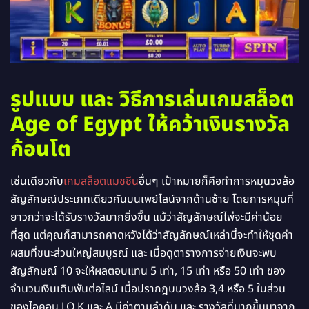
รูปแบบ และ วิธีการเล่นเกมสล็อต
Age of Egypt ให้คว้าเงินรางวัล
ก้อนโต
เช่นเดียวกับ
เกมสล็อตแมชชีน
อื่นๆ เป้าหมายก็คือทำการหมุนวงล้อ
สัญลักษณ์ประเภทเดียวกันบนเพย์ไลน์จากด้านซ้าย โดยการหมุนที่
ยาวกว่าจะได้รับรางวัลมากยิ่งขึ้น แม้ว่าสัญลักษณ์ไพ่จะมีค่าน้อย
ที่สุด แต่คุณก็สามารถคาดหวังได้ว่าสัญลักษณ์เหล่านี้จะทำให้ชุดค่า
ผสมที่ชนะส่วนใหญ่สมบูรณ์ และ เมื่อดูตารางการจ่ายเงินจะพบ
สัญลักษณ์ 10 จะให้ผลตอบแทน 5 เท่า, 15 เท่า หรือ 50 เท่า ของ
จำนวนเงินเดิมพันต่อไลน์ เมื่อปรากฎบนวงล้อ 3,4 หรือ 5 ในส่วน
ของไอคอน J,Q,K และ A มีค่าตามลำดับ และ รางวัลที่มากขึ้นมาจาก