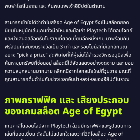
พบฟาโรห์โบราณ และ ค้นพบเทพเจ้าอียิปต์ในตำนาน
สามารถเข้าใจได้ว่าทำไมสล็อต Age of Egypt จึงเป็นสล็อตยอด
นิยมในหมู่นักเล่นเกมทั้งมือใหม่และมือเก่า Playtech ได้ตอบโจทย์
และนำเสนอสล็อตธีมโบราณที่ยอดเยี่ยมอีกหนึ่งเกม มาพร้อมกับ
ฟรีสปินที่เพิ่มเงินรางวัลเป็น 3 เท่า และ รอบโบนัสที่มีเอกลักษณ์
อย่าง “pick a prize” สุดพิเศษที่ให้ผู้เล่นได้สำรวจวิหารอนูบิสเพื่อ
ค้นหาขุมทรัพย์ที่ซ่อนอยู่ สล็อตนี้ได้จัดแสดงอย่างงดงาม และ มอบ
ความสนุกสนานมากมาย หลีกหนีจากโลกสมัยใหม่ที่วุ่นวาย ขณะที่
คุณสามารถดื่มด่ำไปกับช่วงเวลาอันน่าหลงใหลของอียิปต์โบราณ
ภาพกราฟฟิค และ เสียงประกอบ
ของเกมสล็อต Age of Egypt
เกมคาสิโนออนไลน์จาก Playtech ล้วนมีกราฟฟิคและรูปแบบการ
เล่นที่ยอดเยี่ยม ดังนั้นไม่แปลกใจเลยว่าที่วีดีโอสล็อต Age of