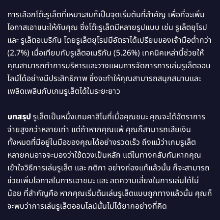
การเลือกโต๊ะรูเล็ตที่เหมาะสมก็เป็นจุดเริ่มต้นที่สำคัญ เพื่อที่จะเพิ่ม
โอกาสเอาชนะให้กับคุณ ซึ่งโต๊ะรูเล็ตมีหลายรูปแบบ เช่น รูเล็ตยุโรป
และ รูเล็ตอเมริกัน โดยรูเล็ตยุโรปมีอัตราได้เปรียบของเจ้ามือต่ำกว่า
(2.7%) เมื่อเทียบกับรูเล็ตอเมริกัน (5.26%) เทคนิคเหล่านี้ช่วยให้
คุณสามารถทำการบริหารและวางแผนการจัดการการเล่นรูเล็ตออน
ไลน์ได้อย่างมีประสิทธิภาพ ซึ่งจะทำให้คุณสามารถสนุกสนานและ
เพลิดเพลินกับเกมรูเล็ตได้ในระยะยาว
บทสรุป
รูเล็ตเป็นหนึ่งเกมคาสิโนที่เมื่อคุณชนะ คุณจะได้อัตราการ
จ่ายสูงกว่าหลายเท่า แต่ถ้าหากคุณแพ้ คุณก็สามารถเสียเงิน
ทั้งหมดที่มีอยู่ในมือของคุณได้อย่างรวดเร็ว ถึงแม้ว่าเกมรูเล็ต
หลายคนอาจจะมองว่าใช้ดวงเป็นหลัก แต่ในทางกลับกันหากคุณ
เข้าใจวิธีการเล่นรูเล็ต และ กติกา อย่างถ่องแท้แล้วนั้น ก็จะสามารถ
ช่วยเพิ่มโอกาสในการเอาชนะ และ ลดความเสี่ยงในการเล่นได้ไม่
น้อย ที่สำคัญคือ หากคุณเริ่มต้นเล่นรูเล็ตแบบถูกทางแล้วนั้น คุณก็
จะพบว่าการเล่นรูเล็ตออนไลน์นั้นไม่ได้ยากอย่างที่คิด