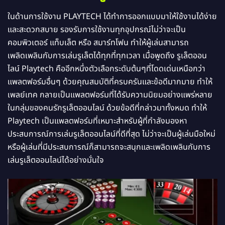
ในด้านการใช้งาน PLAYTECH ได้ทำการออกแบบมาให้ใช้งานได้ง่าย
และสะดวกสบาย รองรับการใช้งานทุกอุปกรณ์ไม่ว่าจะเป็น
คอมพิวเตอร์ แท็บเล็ต หรือ สมาร์ทโฟน ทำให้ผู้เล่นสามารถ
เพลิดเพลินกับการเล่นรูเล็ตได้ทุกที่ทุกเวลา เมื่อพูดถึง รูเล็ตออน
ไลน์ Playtech คืออีกหนึ่งตัวเลือกระดับต้นๆที่โดดเด่นเหนือกว่า
แพลตฟอร์มอื่นๆ ด้วยคุณสมบัติที่ครบครันและข้อดีมากมาย ทำให้
เพลย์เทค กลายเป็นแพลตฟอร์มที่ได้รับความนิยมอย่างแพร่หลาย
ในกลุ่มของคนรักรูเล็ตออนไลน์ ด้วยข้อดีที่กล่าวมาทั้งหมด ทำให้
Playtech เป็นแพลตฟอร์มที่เหมาะสำหรับผู้ที่กำลังมองหา
ประสบการณ์การเล่นรูเล็ตออนไลน์ที่ดีที่สุด ไม่ว่าจะเป็นผู้เล่นมือใหม่
หรือผู้เล่นที่มีประสบการณ์ก็สามารถจะสนุกและเพลิดเพลินกับการ
เล่นรูเล็ตออนไลน์ได้อย่างมั่นใจ