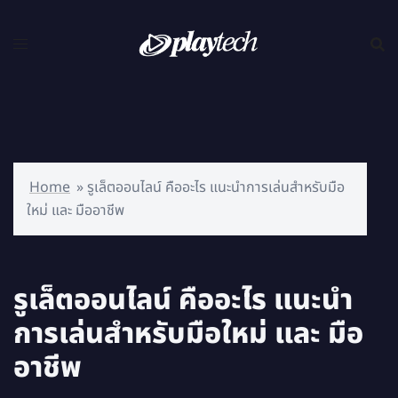
Home
»
รูเล็ตออนไลน์ คืออะไร แนะนำการเล่นสำหรับมือ
ใหม่ และ มืออาชีพ
รูเล็ตออนไลน์ คืออะไร แนะนำ
การเล่นสำหรับมือใหม่ และ มือ
อาชีพ