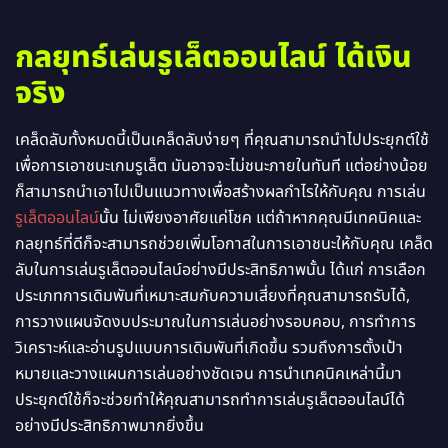
กลยุทธ์เล่นรูเล็ตออนไลน์ ได้เงิน
จริง
เคล็ดลับทั้งหมดนี้เป็นเคล็ดลับง่ายๆ ที่คุณสามารถนำไปประยุกต์ใช้
เพื่อการเอาชนะเกมรูเล็ต มันอาจจะไม่ชนะภายในทันที แต่อย่างน้อย
ก็สามารถนำเอาไปเป็นแนวทางเพื่อสร้างผลกำไรให้กับคุณ การเล่น
รูเล็ตออนไลน์
นั้น ไม่เพียงอาศัยแค่โชค แต่ถ้าหากคุณมีเทคนิคและ
กลยุทธ์ที่ดีก็จะสามารถช่วยเพิ่มโอกาสในการเอาชนะให้กับคุณ เคล็ด
ลับในการเล่นรูเล็ตออนไลน์อย่างมีประสิทธิภาพนั้น ได้แก่ การเลือก
ประเภทการเดิมพันที่เหมาะสมกับความเสี่ยงที่คุณสามารถรับได้,
การวางแผนจัดงบประมาณในการเล่นอย่างรอบคอบ, การทำการ
วิเคราะห์และอ่านรูปแบบการเดิมพันที่เกิดขึ้น รวมถึงการตั้งเป้า
หมายและวางแผนการเล่นอย่างชัดเจน การนำเทคนิคเหล่านี้มา
ประยุกต์ใช้ก็จะช่วยทำให้คุณสามารถทำการเล่นรูเล็ตออนไลน์ได้
อย่างมีประสิทธิภาพมากยิ่งขึ้น