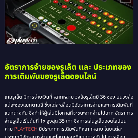
อัตราการจ่ายของรูเล็ต และ ประเภทของ
การเดิมพันของรูเล็ตออนไลน์
เกมรูเล็ต มีการจ่ายเงินที่หลากหลาย วงล้อรูเล็ตมี 36 ช่อง บนวงล้อ
แต่ละช่องแยกตามสี ซึ่งแต่ละสล็อตมีอัตราการจ่ายและการเดิมพันที่
แตกต่างกัน ซึ่งทำให้ผู้เล่นมีโอกาสที่จะชนะจากง่ายไปยาก อัตราการ
จ่ายรูเล็ตเริ่มต้นที่ 1x สูงสุด 35 เท่า ซึ่งการเล่นรูเล็ตออนไลน์บน
ค่าย
PLAYTECH
มีประเภทการเดิมพันที่หลากหลาย โดยแต่ละ
ประเภทมีอัตราการจ่ายและโอกาสชนะที่แตกต่างกันไป การเลือก