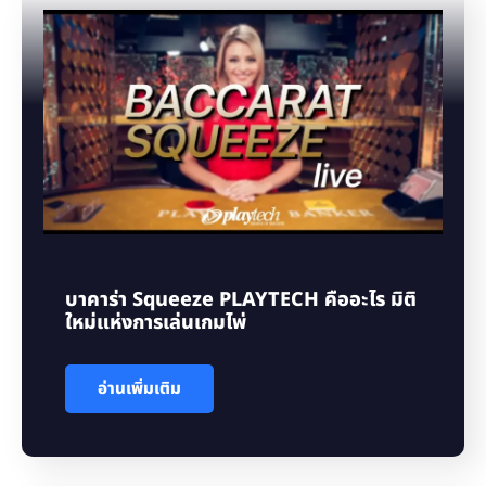
บาคาร่า Squeeze PLAYTECH คืออะไร มิติ
ใหม่แห่งการเล่นเกมไพ่
อ่านเพิ่มเติม