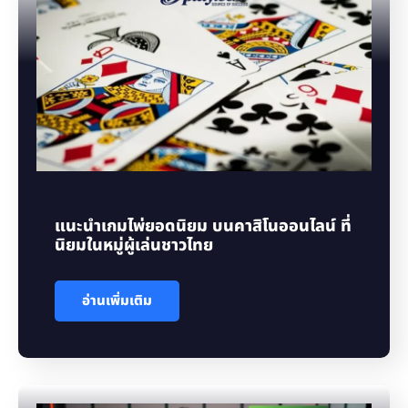
แนะนำเกมไพ่ยอดนิยม บนคาสิโนออนไลน์ ที่
นิยมในหมู่ผู้เล่นชาวไทย
อ่านเพิ่มเติม