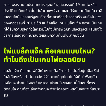
การแพร่หลายในประเทศต่างๆจนเข้าสู่ศตวรรษที่ 19 เกมไพ่หรือ
ประวัติ แบล็คแจ็ค นั้นได้เข้ามาแพร่หลายและได้รับความนิยมใน คาสิ
โนออนไลน์ ของสหรัฐอเมริกาที่ลาสเวกัสอย่างรวดเร็ว จนถึงในช่วง
ของศตวรรษที่ 20 ประวัติ แบล็คแจ็ค เกม แบล็คแจ็ค กลายเป็นเกม
ที่ได้รับความรู้จักทั่วโลกรวมไปถึงมีการพัฒนา Blackjack เล่นยังไง
วิธีการเล่นต่างๆที่น่าสนใจและมีความตื่นเต้นมากยิ่งขึ้น
ไพ่แบล็คแจ็ค คือเกมแบบไหน?
ทำไมถึงเป็นเกมไพ่ยอดนิยม
แบล็คแจ็ค คือ เกมไพ่ที่มีเป้าหมายคือ “การทำแต้มที่อยู่ในมือให้ได้
ใกล้เคียงหรือเท่ากับผลลัพธ์ 21 มากที่สุดโดยไม่ให้เกิน” ฟังดูมัน
เหมือนจะง่ายใช่ไหมล่ะ? แต่ความน่าสนใจของเกมนี้มันอยู่ที่การ
ตัดสินใจ คุณต้องเลือกว่าคุณจะจั่วหรือคุณจะหยุดในจังหวะที่เหมาะ
สม