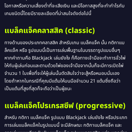
โอกาสหรือความเสี่ยงต่ำที่จะเสียเงิน และมีโอกาสสูงที่จะทำกำไรกับ
เกมชนิดนี้โดยมีรายละเอียดที่น่าสนใจดังต่อไปนี้
แบล็คแจ็คคลาสสิค (classic)
ทางด้านของประเภทคลาสสิค สำหรับเกม แบล็คแจ็ค นั้น กติกาแบ
ล็คแจ็ค หรือ รูปแบบนี้เป็นการเล่นพื้นฐานในบรรดารูปแบบอื่นๆ
หากคำถามคือ Blackjack เล่นยังไง ก็คือทางเจ้ามือจะทำการจั่วไพ่
ให้กับผู้เล่นก่อนและตามด้วยไพ่ของเจ้ามือจากนั้นก็จะมีการเปิดไพ่
จำนวน 1 ใบเพื่อที่จะให้ผู้เล่นนั้นตัดสินใจว่าจะสู้หรือหมอบนั่นเอง
โดยถ้าหากในกรณีที่คุณมีแต้มให้บนมือจำนวน 21 แต้มซึ่งถือว่า
เป็นแต้มที่สูงที่สุดก็จะถือว่าเป็นผู้ชนะ
แบล็คแจ็คโปรเกรสซีฟ (progressive)
สำหรับ กติกา แบล็คแจ็ค รูปแบบ Blackjack เล่นยังไง หรือประเภท
การเล่นแบล็คแจ็คในรูปแบบนี้ จะมีลักษณะ กติกาแบล็คแจ็ค และ