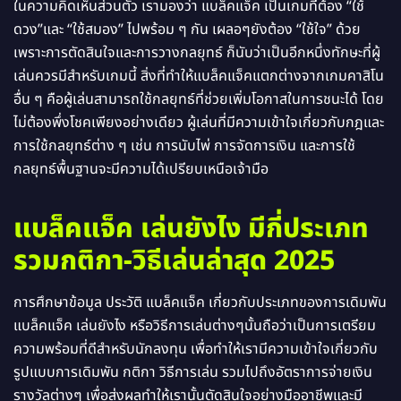
ในความคิดเห็นส่วนตัว เรามองว่า แบล็คแจ็ค เป็นเกมที่ต้อง “ใช้
ดวง”และ “ใช้สมอง” ไปพร้อม ๆ กัน เผลอๆยังต้อง “ใช้ใจ” ด้วย
เพราะการตัดสินใจและการวางกลยุทธ์ ก็นับว่าเป็นอีกหนึ่งทักษะที่ผู้
เล่นควรมีสำหรับเกมนี้ สิ่งที่ทำให้แบล็คแจ็คแตกต่างจากเกมคาสิโน
อื่น ๆ คือผู้เล่นสามารถใช้กลยุทธ์ที่ช่วยเพิ่มโอกาสในการชนะได้ โดย
ไม่ต้องพึ่งโชคเพียงอย่างเดียว ผู้เล่นที่มีความเข้าใจเกี่ยวกับกฎและ
การใช้กลยุทธ์ต่าง ๆ เช่น การนับไพ่ การจัดการเงิน และการใช้
กลยุทธ์พื้นฐานจะมีความได้เปรียบเหนือเจ้ามือ
แบล็คแจ็ค เล่นยังไง มีกี่ประเภท
รวมกติกา-วิธีเล่นล่าสุด 2025
การศึกษาข้อมูล ประวัติ แบล็คแจ็ค เกี่ยวกับประเภทของการเดิมพัน
แบล็คแจ็ค เล่นยังไง หรือวิธีการเล่นต่างๆนั้นถือว่าเป็นการเตรียม
ความพร้อมที่ดีสำหรับนักลงทุน เพื่อทำให้เรามีความเข้าใจเกี่ยวกับ
รูปแบบการเดิมพัน กติกา วิธีการเล่น รวมไปถึงอัตราการจ่ายเงิน
รางวัลต่างๆ เพื่อส่งผลทำให้เรานั้นตัดสินใจอย่างมืออาชีพและมี